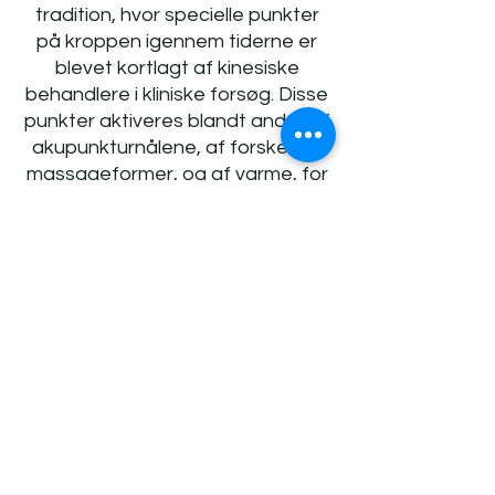
tradition, hvor specielle punkter
på kroppen igennem tiderne er
blevet kortlagt af kinesiske
behandlere i kliniske forsøg. Disse
punkter aktiveres blandt andet af
akupunkturnålene, af forskellige
massageformer, og af varme, for
at påvirke og regulere vores Qi-
energi og derved genskabe
balance og helbrede helt ned på
celle- og vævsniveau. Et holistisk
menneskesyn tillader TKM at
analysere de underlæggende
dynamikker, som har ført til at et
fysisk eller psykisk problem
udviklede sig. Med denne
forståelse kan vi behandle roden
og skabe systematisk sundhed i
længden, samtidig med at vi løser