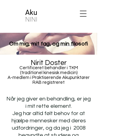
Aku
NINI
Om mig, mit fag, og min filosofi
Nirit Doster
Certificeret behandler i TKM
(traditionel kinesisk medicin)
A-medlem i Praktiserende Akupunktører
RAB registreret
Når jeg giver en behandling, er jeg
i mit rette element.
Jeg har altid følt behov for at
hjælpe mennesker med deres
udfordringer, og da jeg i 2008
begyndte at studere og