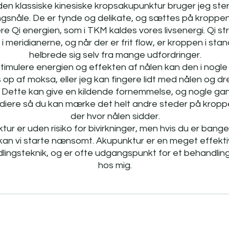
 den klassiske kinesiske kropsakupunktur bruger jeg ster
snåle. De er tynde og delikate, og sættes på kroppen
ere Qi energien, som i TKM kaldes vores livsenergi. Qi 
 i meridianerne, og når der er frit flow, er kroppen i stand
helbrede sig selv fra mange udfordringer.
stimulere energien og effekten af nålen kan den i nogle 
op af moksa, eller jeg kan fingere lidt med nålen og dre
 Dette kan give en kildende fornemmelse, og nogle ga
adiere så du kan mærke det helt andre steder på krop
der hvor nålen sidder.
ur er uden risiko for bivirkninger, men hvis du er bange
kan vi starte nænsomt. Akupunktur er en meget effekti
lingsteknik, og er ofte udgangspunkt for et behandlin
hos mig.