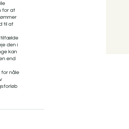
ile
 for at
strømmer
 til at
tilfælde
je den i
nge kan
pen end
 for nåle
v
gsforløb