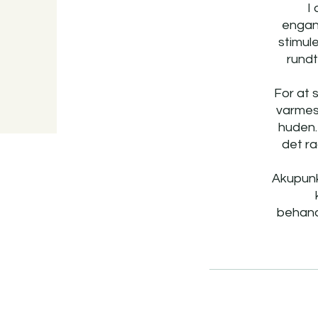
I
engang
stimul
rundt
For at 
varmes 
huden.
det r
Akupunkt
behand